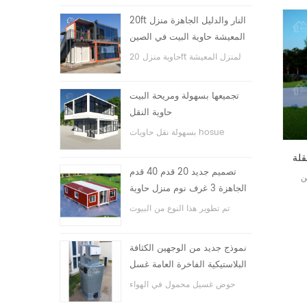
20ft النار والدليل الجاهزة منزل
المعيشة حاوية البيت في الصين
حاوية منزل 20ft لمنزل المعيشة
تجميعها بسهولة ومريحة البيت
حاوية النقل
بسهولة نقل حاويات hosue
تصميم جديد 20 قدم 40 قدم
ن
الجاهزة 3 غرف نوم منزل حاوية
قابلة للتوسيع صغيرة
تم تطوير هذا النوع من البيوت
الحاوية ، وينقسم بيت الحاوية إلى
ثلاث غرف نوم وحمام واحد ونظام
نموذج جديد من الوجهين الكثافة
كهربائي.
البلاستيكية الفاخرة العامة غسل
اليد حوض الحمام
حوض غسيل محمول في الهواء
الطلق hdpe للحدائق والمدارس