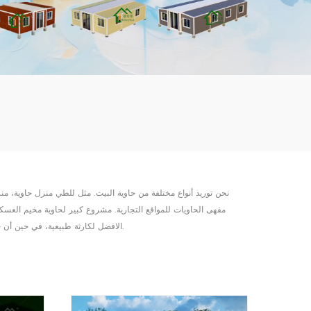
mbshou
se.com
نحن توريد أنواع مختلفة من حاوية البيت. مثل للطي منزل حاوية، منز
مقهى الحاويات للمواقع التجارية. مشروع كبير لحاوية مخيم العسك
الافضل لكارثة طبيعية، في حين أن حاوية الشحن منزل شعبية لحاوية فندق ومنتجع سياحي، وأنها يمكن أن تستخدم مدرسة الحاوية أيضا.