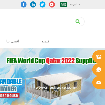
العربية
فيديو
اتصل بنا
+861862
0106756
+861862
0106756
sales@