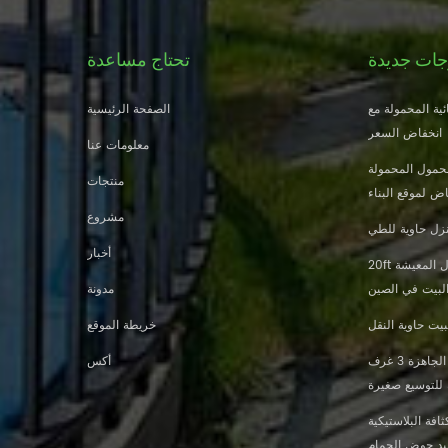
جات جديدة
تحتاج مساعدة
ية المحمولة مع
الصفحة الرئيسية
انخفاض السعر
معلومات عنا
حمول المحمولة
منتجات
ض لموقع البناء
مشروع
زل حاوية للطي
أخبار
20ft النار والدليل الجاهزة منزل المعيشة
البيت في الصين
مدونة
يت حاوية النقل
خريطة الموقع
تصميم جديد 20 قدم 40 قدم الجاهزة 3 غرف
أكس
 للتوسيع صغيرة
افة البلاستيكية
ليد حوض الحمام