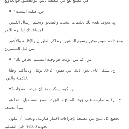
هي مصنع يقع في منطقة بانيو، قوانغتشو، قوانغدونغ.
س: كيفية التثبيت؟
♥
ج:
سوف نقدم لك تعليمات التثبيت والفيديو، وسيتم إرسال الفنيين
لمساعدتك إذا لزم الأمر.
ومع ذلك، سيتم توفير رسوم التأشيرة وتذاكر الطيران والإقامة والأجور
من قبل المشترين.
س: كم من الوقت هو وقت التسليم الخاص بك؟
♥
ج:
بشكل عام، يكون ذلك
في غضون
2-30 يومًا،
وبالتأكيد
وفقًا
للكمية واللون.
♥س: كيف يمكنك ضمان جودة المنتجات؟
ج:
رقابة
صارمة على جودة المنتج
،
الجودة تصنع المستقبل
. هذا هو
مبدأ مصنعنا.
يخضع كل منتج من مصنعنا لإجراءات اختبار صارمة، ويجب
أن يكون
قبل التسليم.
بجودة 100%