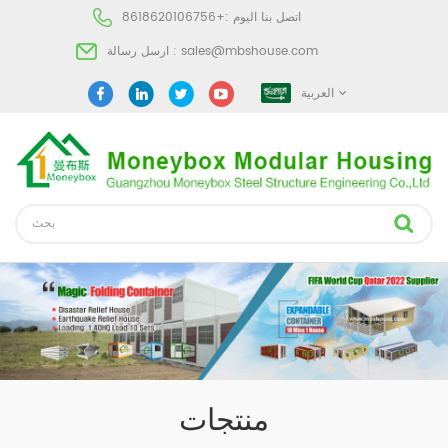
اتصل بنا اليوم :
+8618620106756
sales@mbshouse.com
ارسل رسالة :
العربية
منتجات