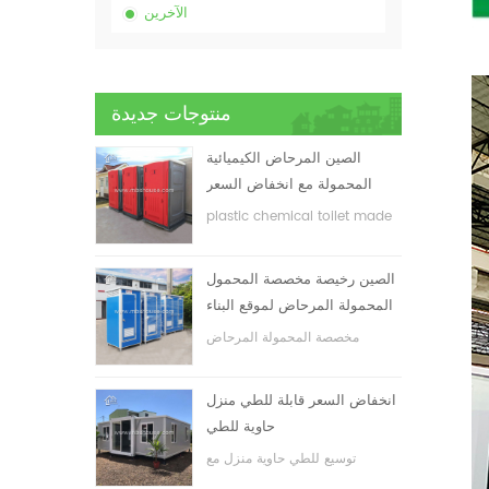
الآخرين
منتوجات جديدة
الصين المرحاض الكيميائية
المحمولة مع انخفاض السعر
plastic chemical toilet made
in China
الصين رخيصة مخصصة المحمول
المحمولة المرحاض لموقع البناء
مخصصة المحمولة المرحاض
المحمول لموقع البناء
انخفاض السعر قابلة للطي منزل
حاوية للطي
توسيع للطي حاوية منزل مع
انخفاض السعر