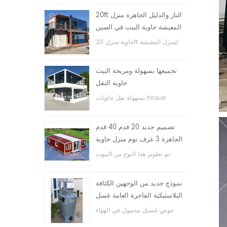
20ft النار والدليل الجاهزة منزل
المعيشة حاوية البيت في الصين
حاوية منزل 20ft لمنزل المعيشة
تجميعها بسهولة ومريحة البيت
حاوية النقل
بسهولة نقل حاويات hosue
تصميم جديد 20 قدم 40 قدم
الجاهزة 3 غرف نوم منزل حاوية
قابلة للتوسيع صغيرة
تم تطوير هذا النوع من البيوت
الحاوية ، وينقسم بيت الحاوية إلى
ثلاث غرف نوم وحمام واحد ونظام
نموذج جديد من الوجهين الكثافة
كهربائي.
البلاستيكية الفاخرة العامة غسل
اليد حوض الحمام
حوض غسيل محمول في الهواء
الطلق hdpe للحدائق والمدارس