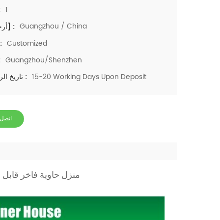
1
م
Guangzhou / China
[أرجنس] :
Customized
اللو
Guangzhou/Shenzhen
مي
15-20 Working Days Upon Deposit
تاريخ الرصاص :
اتصل 
منزل حاوية فاخر قابل للتوسيع بطول 40