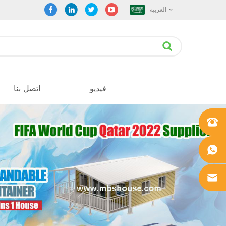
العربية
فيديو
اتصل بنا
+861862
0106756
+861862
0106756
sales@