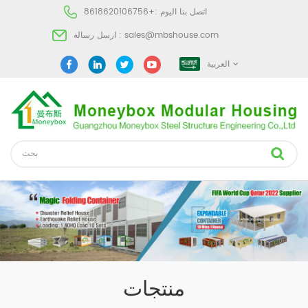
اتصل بنا اليوم :
+8618620106756
sales@mbshouse.com
ارسل رسالة :
العربية
منتجات