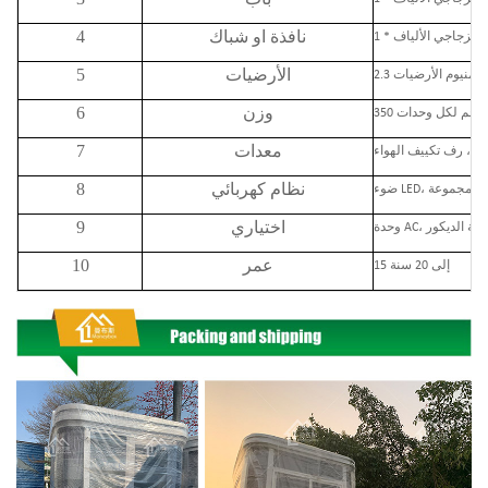
نافذة او شباك
4
الأرضيات
5
 الألومنيوم الأرضيات
وزن
6
معدات
7
عمل، رف تكييف الهواء
نظام كهربائي
8
اختياري
9
عمر
10
15 إلى 20 سنة