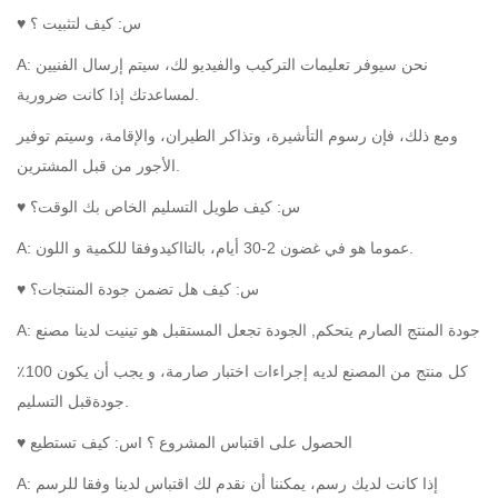
س: كيف لتثبيت ؟
♥
نحن سيوفر تعليمات التركيب والفيديو لك، سيتم إرسال الفنيين
A:
لمساعدتك إذا كانت ضرورية.
ومع ذلك، فإن رسوم التأشيرة، وتذاكر الطيران، والإقامة، وسيتم توفير
الأجور من قبل المشترين.
س: كيف طويل التسليم الخاص بك الوقت؟
♥
وفقا للكمية و اللون.
عموما هو
في غضون
2-30 أيام،
بالتااكيد
A:
♥ س: كيف هل تضمن جودة المنتجات؟
جودة المنتج الصارم
يتحكم
,
الجودة تجعل المستقبل
هو تينيت لدينا مصنع
A:
كل منتج من المصنع لديه إجراءات اختبار صارمة، و
يجب أن يكون 100٪
قبل التسليم.
جودة
الحصول على اقتباس المشروع ؟
I
♥ س: كيف تستطيع
إذا كانت لديك رسم، يمكننا أن نقدم لك اقتباس لدينا وفقا للرسم
A: