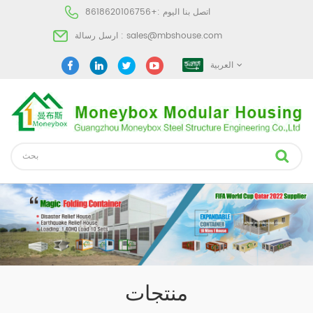
اتصل بنا اليوم :
+8618620106756
sales@mbshouse.com
ارسل رسالة :
العربية
منتجات