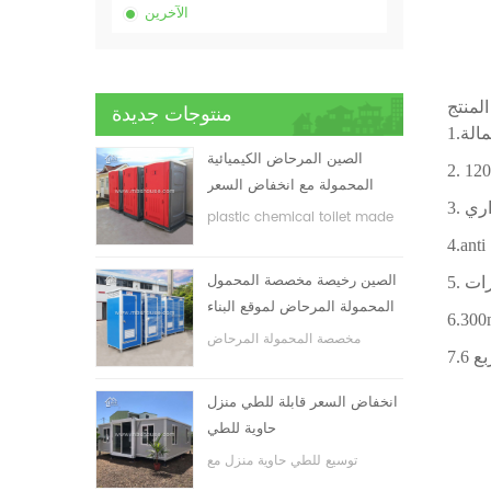
الآخرين
منتوجات جديدة
الصين المرحاض الكيميائية
المحمولة مع انخفاض السعر
plastic chemical toilet made
in China
الصين رخيصة مخصصة المحمول
المحمولة المرحاض لموقع البناء
مخصصة المحمولة المرحاض
المحمول لموقع البناء
انخفاض السعر قابلة للطي منزل
حاوية للطي
توسيع للطي حاوية منزل مع
انخفاض السعر