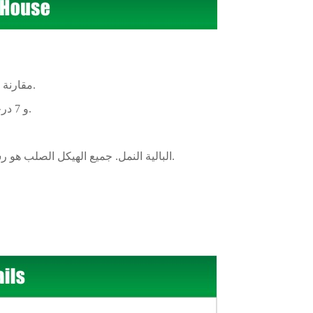
1.مقارنة مع البناء المدني، سهلة البناء، منخفضة التكلفة، توفير الوقت وتوفير العمالة.
2. هياكل الصلب جعل المنزل مقاومة الرياح الثقيلة من 120km / h و 7 درجة الزلزال.
4.anti البالية النمل. جميع الهيكل الصلب هو رسمت ومكافحة-- الصدأ التي يمكن أن تستخدم عادة أكثر من 15 سنوات.