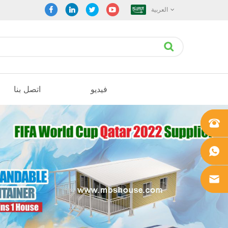
العربية
فيديو
اتصل بنا
+861862
0106756
+861862
0106756
sales@