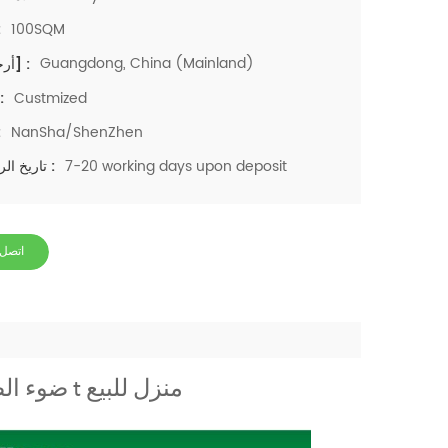
100SQM
م
Guangdong, China (Mainland)
[أرجنس] :
Custmized
اللو
NanSha/ShenZhen
مي
7-20 working days upon deposit
تاريخ الرصاص :
اتصل 
ضوء الصلب وسريع كونستروتور بريفاب t منزل للبيع