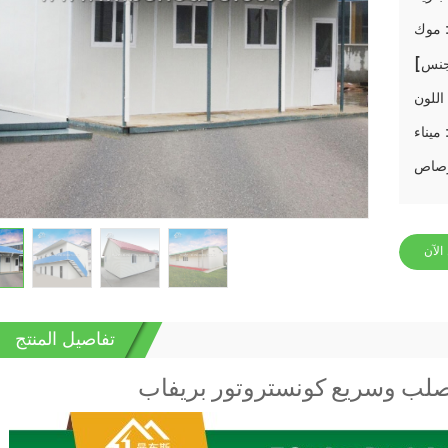
وك :
ن :
ناء :
الآن
تفاصيل المنتج