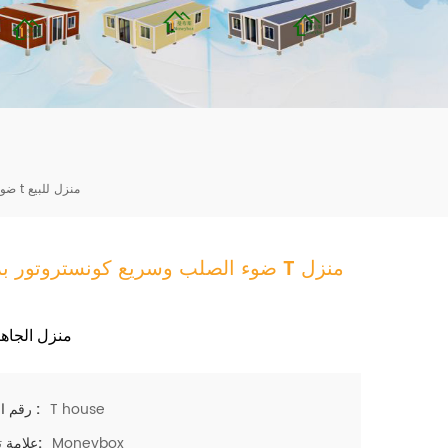
mbshou
se.com
ضوء الصلب وسريع كونستروتور بريفاب t منزل للبيع
ضوء الصلب وسريع كونستروتور بريفاب T
منزل الجاهز
T house
رقم الصنف :
Moneybox
علامة تجارية: