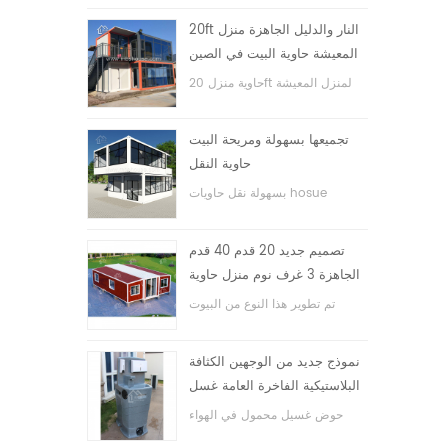
20ft النار والدليل الجاهزة منزل
المعيشة حاوية البيت في الصين
حاوية منزل 20ft لمنزل المعيشة
تجميعها بسهولة ومريحة البيت
حاوية النقل
بسهولة نقل حاويات hosue
تصميم جديد 20 قدم 40 قدم
الجاهزة 3 غرف نوم منزل حاوية
قابلة للتوسيع صغيرة
تم تطوير هذا النوع من البيوت
الحاوية ، وينقسم بيت الحاوية إلى
ثلاث غرف نوم وحمام واحد ونظام
نموذج جديد من الوجهين الكثافة
كهربائي.
البلاستيكية الفاخرة العامة غسل
اليد حوض الحمام
حوض غسيل محمول في الهواء
الطلق hdpe للحدائق والمدارس