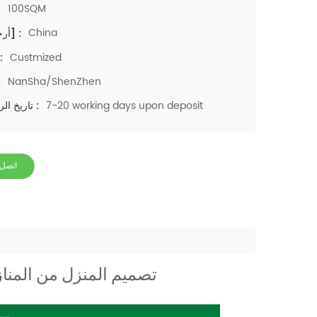
100SQM
م
China
[أرجنس] :
Custmized
اللو
NanSha/ShenZhen
مي
7-20 working days upon deposit
تاريخ الرصاص :
اتصل 
تصميم المنزل من المنا