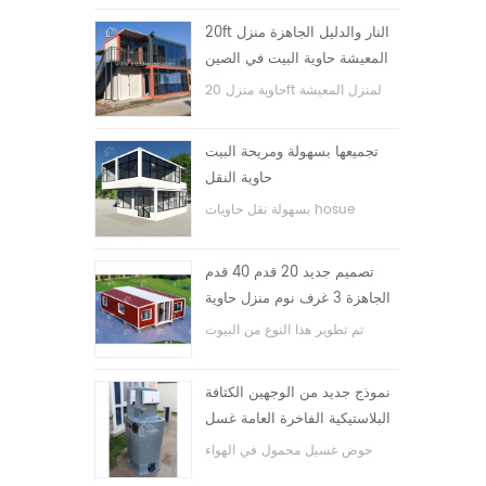
20ft النار والدليل الجاهزة منزل
المعيشة حاوية البيت في الصين
حاوية منزل 20ft لمنزل المعيشة
تجميعها بسهولة ومريحة البيت
حاوية النقل
بسهولة نقل حاويات hosue
تصميم جديد 20 قدم 40 قدم
الجاهزة 3 غرف نوم منزل حاوية
قابلة للتوسيع صغيرة
تم تطوير هذا النوع من البيوت
الحاوية ، وينقسم بيت الحاوية إلى
ثلاث غرف نوم وحمام واحد ونظام
نموذج جديد من الوجهين الكثافة
كهربائي.
البلاستيكية الفاخرة العامة غسل
اليد حوض الحمام
حوض غسيل محمول في الهواء
الطلق hdpe للحدائق والمدارس