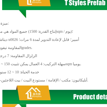
ميزة المنتج:
1. جميع المواد هي معيار (إنتاج القدرة: 1500sqm / يوم)؛
2. ديتاشابل u0026 أمبير؛ قابل لإعادة التدوير لمدة 6 مرات؛
3. المقاومة تيفون: 9grades.
4. الزلزال المقاومة: 7 درجات؛
5. سهلة التركيب: 4 العمال يمكن تثبيت 150 ~ 200sqm يوميا.
6. خدمة الحياة: 10 ~ 12 سنوات؛
7.muti-أبليكاتيون: مكتب / الإقامة / مستودع البيت / بيت اللاجئين.