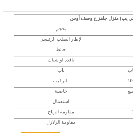
ي
يب]
منزل جاهز
ح
وصف أوس
بحجم
الإطار الصلب الرئيسي
حائط
نافذة او شباك
اب
باب
التركيب
يع
خاصية
استعمال
مقاومة الرياح
مقاومة الزلازل