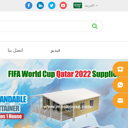
العربية
فيديو
اتصل بنا
+861862
0106756
+861862
0106756
sales@