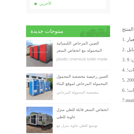
الآخرين
منتوجات جديدة
الصين المرحاض الكيميائية
المحمولة مع انخفاض السعر
plastic chemical toilet made
in China
الصين رخيصة مخصصة المحمول
المحمولة المرحاض لموقع البناء
مخصصة المحمولة المرحاض
المحمول لموقع البناء
انخفاض السعر قابلة للطي منزل
حاوية للطي
توسيع للطي حاوية منزل مع
انخفاض السعر