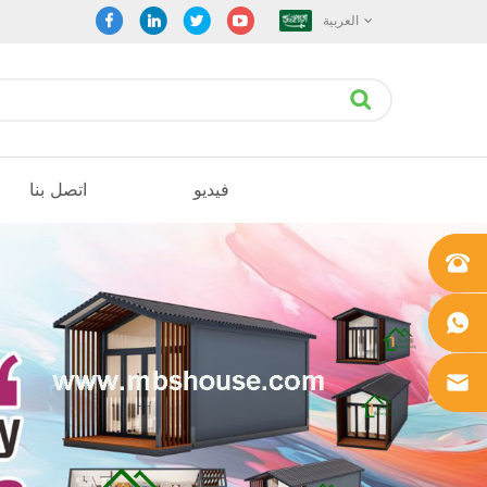
العربية
فيديو
اتصل بنا
+861862
0106756
+861862
0106756
sales@