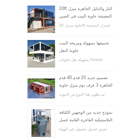
20ft النار والدليل الجاهزة منزل
المعيشة حاوية البيت في الصين
حاوية منزل 20ft لمنزل المعيشة
تجميعها بسهولة ومريحة البيت
حاوية النقل
بسهولة نقل حاويات hosue
تصميم جديد 20 قدم 40 قدم
الجاهزة 3 غرف نوم منزل حاوية
قابلة للتوسيع صغيرة
تم تطوير هذا النوع من البيوت
الحاوية ، وينقسم بيت الحاوية إلى
ثلاث غرف نوم وحمام واحد ونظام
نموذج جديد من الوجهين الكثافة
كهربائي.
البلاستيكية الفاخرة العامة غسل
اليد حوض الحمام
حوض غسيل محمول في الهواء
الطلق hdpe للحدائق والمدارس