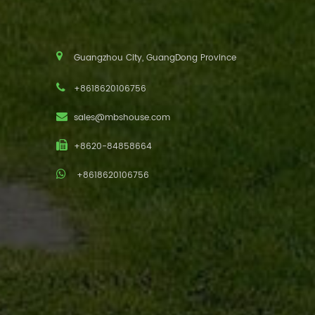
Guangzhou City, GuangDong Province
+8618620106756
sales@mbshouse.com
+8620-84858664
+8618620106756