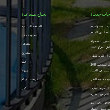
جات جديدة
تحتاج مساعدة
ية المحمولة مع
الصفحة الرئيسية
انخفاض السعر
معلومات عنا
حمول المحمولة
منتجات
ض لموقع البناء
مشروع
زل حاوية للطي
أخبار
20ft النار والدليل الجاهزة منزل المعيشة
البيت في الصين
مدونة
يت حاوية النقل
خريطة الموقع
تصميم جديد 20 قدم 40 قدم الجاهزة 3 غرف
أكس
 للتوسيع صغيرة
افة البلاستيكية
ليد حوض الحمام