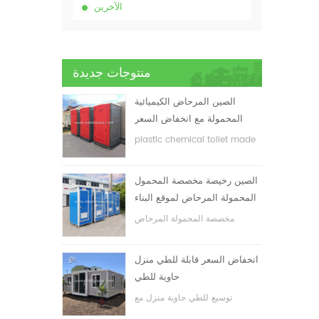
الآخرين
منتوجات جديدة
الصين المرحاض الكيميائية
المحمولة مع انخفاض السعر
plastic chemical toilet made
in China
الصين رخيصة مخصصة المحمول
المحمولة المرحاض لموقع البناء
مخصصة المحمولة المرحاض
المحمول لموقع البناء
انخفاض السعر قابلة للطي منزل
حاوية للطي
توسيع للطي حاوية منزل مع
انخفاض السعر