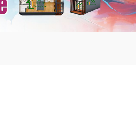
mbshou
se.com