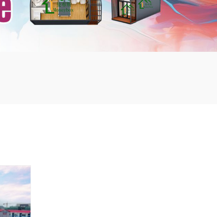
mbshou
se.com