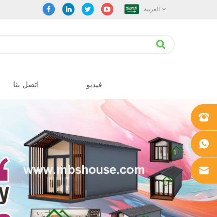
العربية
فيديو
اتصل بنا
+861862
0106756
+861862
0106756
sales@