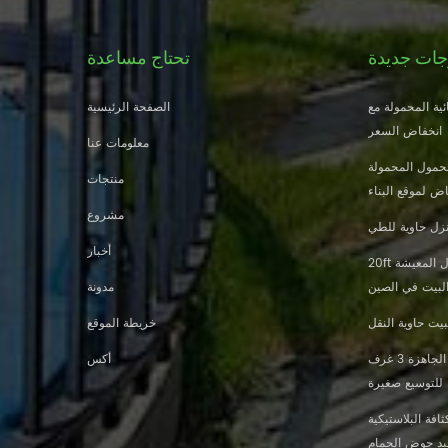
جات جديدة
تحتاج مساعدة
ية المحمولة مع
الصفحة الرئيسية
انخفاض السعر
معلومات عنا
حمول المحمولة
منتجات
ض لموقع البناء
مشروع
زل حاوية للطي
أخبار
20ft النار والدليل الجاهزة منزل المعيشة
البيت في الصين
مدونة
يت حاوية النقل
خريطة الموقع
تصميم جديد 20 قدم 40 قدم الجاهزة 3 غرف
أكس
 للتوسيع صغيرة
افة البلاستيكية
ليد حوض الحمام