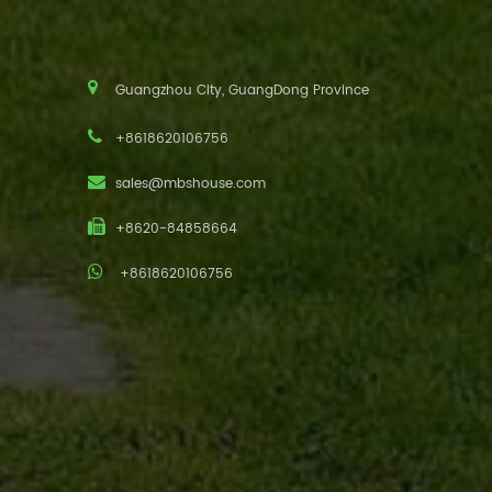
Guangzhou City, GuangDong Province
+8618620106756
sales@mbshouse.com
+8620-84858664
+8618620106756