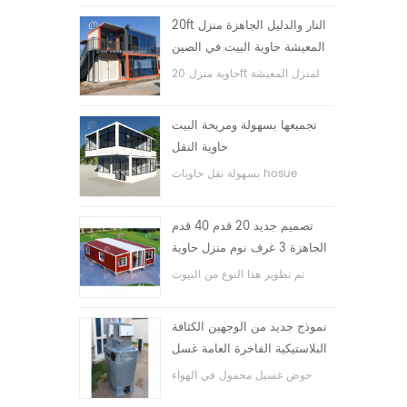
20ft النار والدليل الجاهزة منزل
المعيشة حاوية البيت في الصين
حاوية منزل 20ft لمنزل المعيشة
تجميعها بسهولة ومريحة البيت
حاوية النقل
بسهولة نقل حاويات hosue
تصميم جديد 20 قدم 40 قدم
الجاهزة 3 غرف نوم منزل حاوية
قابلة للتوسيع صغيرة
تم تطوير هذا النوع من البيوت
الحاوية ، وينقسم بيت الحاوية إلى
ثلاث غرف نوم وحمام واحد ونظام
نموذج جديد من الوجهين الكثافة
كهربائي.
البلاستيكية الفاخرة العامة غسل
اليد حوض الحمام
حوض غسيل محمول في الهواء
الطلق hdpe للحدائق والمدارس