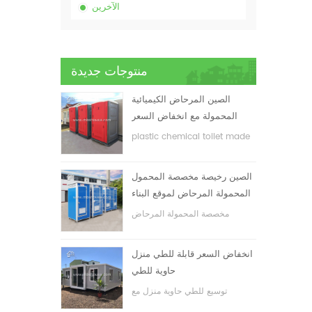
الآخرين
منتوجات جديدة
الصين المرحاض الكيميائية
المحمولة مع انخفاض السعر
plastic chemical toilet made
in China
الصين رخيصة مخصصة المحمول
المحمولة المرحاض لموقع البناء
مخصصة المحمولة المرحاض
المحمول لموقع البناء
انخفاض السعر قابلة للطي منزل
حاوية للطي
توسيع للطي حاوية منزل مع
انخفاض السعر