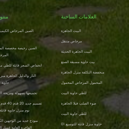
العلامات الساخنة
منتو
البيت الجاهزة
الصين المرحاض الكيميائ
مرحاض متنقل
الصين رخيصة مخصصة الم
البيت الجاهزة الحديثة
المرحا
بيت حاوية مسبقة الصنع
انخفاض السعر قابلة للطي من
منخفضة التكلفة منزل الجاهزة
المحمول المرحاض المحمول
حاوية 
للطي حاوية البيت
تجميعها بسهولة ومريحة الب
ضوء الصلب فيلا الجاهزة
نوم منزل حاوية قابلة
للطي حاوية البيت
نموذج جديد من الوجهين الكث
حاوية منزل قابلة للتوسيع 01
الفاخرة العامة غسل ا