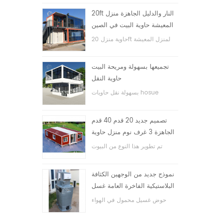
20ft النار والدليل الجاهزة منزل
المعيشة حاوية البيت في الصين
حاوية منزل 20ft لمنزل المعيشة
تجميعها بسهولة ومريحة البيت
حاوية النقل
بسهولة نقل حاويات hosue
تصميم جديد 20 قدم 40 قدم
الجاهزة 3 غرف نوم منزل حاوية
قابلة للتوسيع صغيرة
تم تطوير هذا النوع من البيوت
الحاوية ، وينقسم بيت الحاوية إلى
ثلاث غرف نوم وحمام واحد ونظام
نموذج جديد من الوجهين الكثافة
كهربائي.
البلاستيكية الفاخرة العامة غسل
اليد حوض الحمام
حوض غسيل محمول في الهواء
الطلق hdpe للحدائق والمدارس