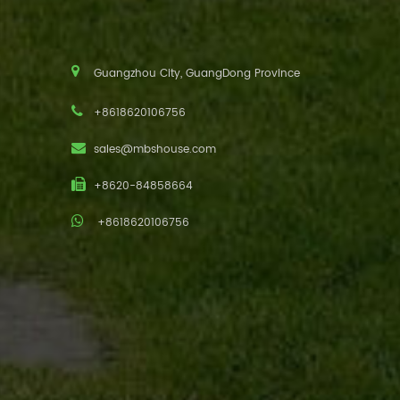
Guangzhou City, GuangDong Province
+8618620106756
sales@mbshouse.com
+8620-84858664
+8618620106756