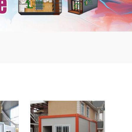
mbshou
se.com