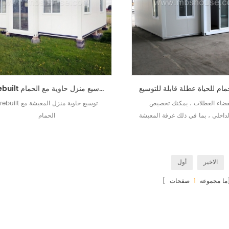
prebuilt غرفتين نوم قابلة للتوسيع منزل حاوية مع الحمام
قضاء العطلات ، يمكنك تخصيص
prebuilt توسيع حاوية منزل المع
لداخلي ، بما في ذلك غرفة المعيشة
الحمام
والمطبخ والحمام
الاخير
أول
ات]
[ ما مجموعه
1