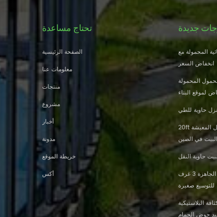
جات جديدة
تحتاج مساعدة
ية المحمولة مع
الصفحة الرئيسية
انخفاض السعر
معلومات عنا
حمول المحمولة
منتجات
ض لموقع البناء
مشروع
زل حاوية للطي
أخبار
20ft النار والدليل الجاهزة منزل المعيشة
البيت في الصين
مدونة
يت حاوية النقل
خريطة الموقع
تصميم جديد 20 قدم 40 قدم الجاهزة 3 غرف
أكس
 للتوسيع صغيرة
افة البلاستيكية
ليد حوض الحمام