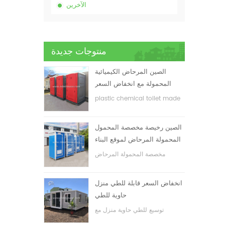
الآخرين
منتوجات جديدة
الصين المرحاض الكيميائية
المحمولة مع انخفاض السعر
plastic chemical toilet made
in China
الصين رخيصة مخصصة المحمول
المحمولة المرحاض لموقع البناء
مخصصة المحمولة المرحاض
المحمول لموقع البناء
انخفاض السعر قابلة للطي منزل
حاوية للطي
توسيع للطي حاوية منزل مع
انخفاض السعر