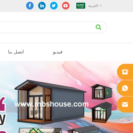
العربية
فيديو
اتصل بنا
+861862
0106756
+861862
0106756
sales@