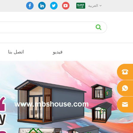
العربية
فيديو
اتصل بنا
+861862
0106756
+861862
0106756
sales@