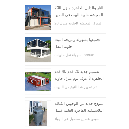
20ft النار والدليل الجاهزة منزل
المعيشة حاوية البيت في الصين
حاوية منزل 20ft لمنزل المعيشة
تجميعها بسهولة ومريحة البيت
حاوية النقل
بسهولة نقل حاويات hosue
تصميم جديد 20 قدم 40 قدم
الجاهزة 3 غرف نوم منزل حاوية
قابلة للتوسيع صغيرة
تم تطوير هذا النوع من البيوت
الحاوية ، وينقسم بيت الحاوية إلى
ثلاث غرف نوم وحمام واحد ونظام
نموذج جديد من الوجهين الكثافة
كهربائي.
البلاستيكية الفاخرة العامة غسل
اليد حوض الحمام
حوض غسيل محمول في الهواء
الطلق hdpe للحدائق والمدارس