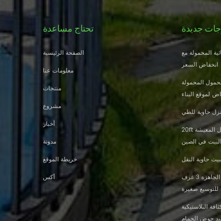
جات جديدة
تحتاج مساعدة
ية المحمولة مع
الصفحة الرئيسية
انخفاض السعر
معلومات عنا
حمول المحمولة
منتجات
ض لموقع البناء
مشروع
زل حاوية للطي
أخبار
20ft النار والدليل الجاهزة منزل المعيشة
البيت في الصين
مدونة
يت حاوية النقل
خريطة الموقع
تصميم جديد 20 قدم 40 قدم الجاهزة 3 غرف
أكس
 للتوسيع صغيرة
افة البلاستيكية
ليد حوض الحمام