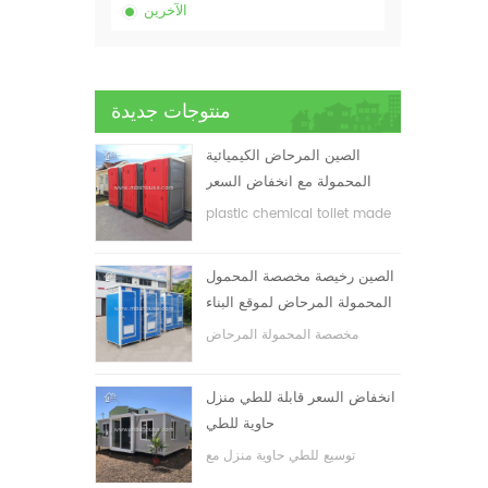
الآخرين
منتوجات جديدة
الصين المرحاض الكيميائية
المحمولة مع انخفاض السعر
plastic chemical toilet made
in China
الصين رخيصة مخصصة المحمول
المحمولة المرحاض لموقع البناء
مخصصة المحمولة المرحاض
المحمول لموقع البناء
انخفاض السعر قابلة للطي منزل
حاوية للطي
توسيع للطي حاوية منزل مع
انخفاض السعر