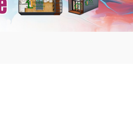
mbshou
se.com