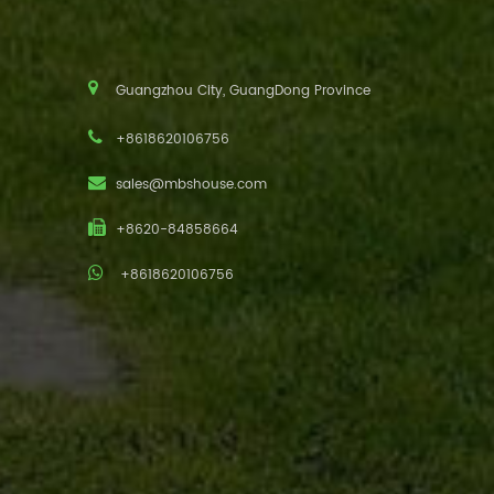
Guangzhou City, GuangDong Province
+8618620106756
sales@mbshouse.com
+8620-84858664
+8618620106756