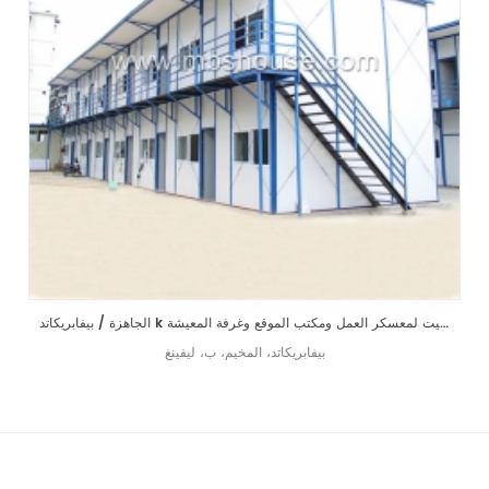
الجاهزة / بيفابريكاتد k البيت لمعسكر العمل ومكتب الموقع وغرفة المعيشة
بيفابريكاتد، المخيم، ب، ليفينغ