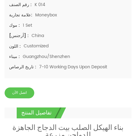
K 014
رقم الصنف :
Moneybox
علامة تجارية:
1 Set
موك :
China
[أرجنس] :
Customized
اللون :
Guangzhou/Shenzhen
ميناء :
7-10 Working Days Upon Deposit
تاريخ الرصاص :
اتصل الآن
تفاصيل المنتج
بناء الهيكل الصلب بيت الدجاج الجاهزة
للدواجن مزرعة