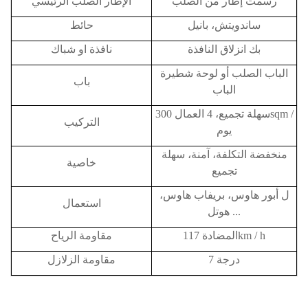
رسمت إطار من الصلب
الإطار الصلب الرئيسي
ساندويتش، بانيل
حائط
بك انزلاق النافذة
نافذة او شباك
الباب الصلب أو لوحة شطيرة
باب
الباب
سهلة تجميع، 4 العمال 300sqm /
التركيب
يوم
منخفضة التكلفة، آمنة، سهلة
خاصية
تجميع
ل
أبور هاوس، بريفاب هاوس،
استعمال
هوتل ...
المضادة 117km / h
مقاومة الرياح
7 درجة
مقاومة الزلازل