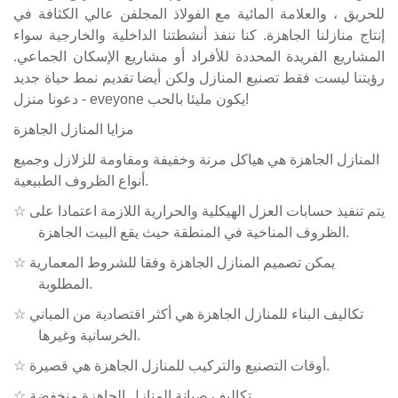
للحريق ، والعلامة المائية مع الفولاذ المجلفن عالي الكثافة في
إنتاج منازلنا الجاهزة. كنا ننفذ أنشطتنا الداخلية والخارجية سواء
المشاريع الفريدة المحددة للأفراد أو مشاريع الإسكان الجماعي.
رؤيتنا ليست فقط تصنيع المنازل ولكن أيضا تقديم نمط حياة جديد
- دعونا منزل eveyone يكون مليئا بالحب!
مزايا المنازل الجاهزة
المنازل الجاهزة هي هياكل مرنة وخفيفة ومقاومة للزلازل وجميع
أنواع الظروف الطبيعية.
يتم تنفيذ حسابات العزل الهيكلية والحرارية اللازمة اعتمادا على
☆
يقع البيت الجاهزة.
الظروف المناخية في المنطقة حيث
يمكن تصميم المنازل الجاهزة وفقا للشروط المعمارية
☆
المطلوبة.
تكاليف البناء للمنازل الجاهزة هي أكثر اقتصادية من المباني
☆
الخرسانية وغيرها.
أوقات التصنيع والتركيب للمنازل الجاهزة هي قصيرة.
☆
تكاليف صيانة المنازل الجاهزة منخفضة.
☆