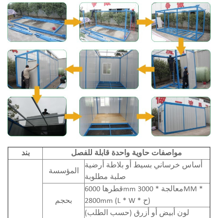
مواصفات حاوية واحدة قابلة للفصل
بند
أساس خرساني بسيط أو بلاطة أرضية
المؤسسة
صلبة مطلوبة
قطرها 6000mm معالجة * 3000MM *
2800mm (L * W * ح)
بحجم
لون أبيض أو أزرق (حسب الطلب)