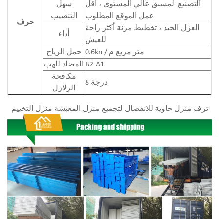
التصنيع المسبق عالي المستوى ، أقل
سهل
عمل الموقع المطلوب
التنصيب
حرف
العزل الجيد ، تخطيط مرنة أكثر راحة
أداء
للعيش
0.6kn / متر مربع م
حمل الرياح
B2-A1
المضاد للهب
مكافحة
8 درجة
الزلازل
ترف منزل حاوية للانفصال لتجميع منزل المعيشة منزل التخييم