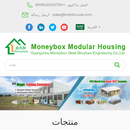
اتصل بنا اليوم :
+8618620106756
sales@mbshouse.com
ارسل رسالة :
العربية
منتجات