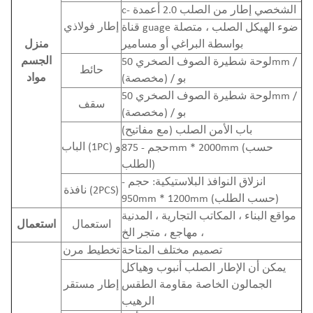
c- الشخصي إطار من الصلب 2.0 أعمدة
إطار فولاذي
قناة guage ضوء الهيكل الصلب ، متصلة
بواسطة البراغي أو مسامير
منزل
الجسم
لوحة شطيرة الصوف الصخري 50mm /
حائط
مواد
بو / (مخصصة)
لوحة شطيرة الصوف الصخري 50mm /
سقف
بو / (مخصصة)
باب الأمن الصلب (مع مفاتيح)
الباب (1PC) و
حجم - 875mm * 2000mm (حسب
الطلب)
انزلاق النوافذ البلاستيكية: حجم -
نافذة (2PCS)
950mm * 1200mm (حسب الطلب)
مواقع البناء ، المكاتب التجارية ، المدنية
استعمال
استعمال
، مهاجع ، متجر الخ
تصميم مختلف المتاحة
تخطيط مرن
يمكن أن الإطار الصلب أنبوب وهياكل
الجمالون الخاصة مقاومة الطقس
إطار مستقر
الرهيب