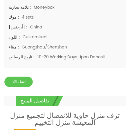
Moneybox
علامة تجارية:
4 sets
موك :
China
[أرجنس] :
Customized
اللون :
Guangzhou/Shenzhen
ميناء :
10-20 Working Days Upon Deposit
تاريخ الرصاص :
اتصل الآن
تفاصيل المنتج
ترف منزل حاوية للانفصال لتجميع منزل
المعيشة منزل التخييم