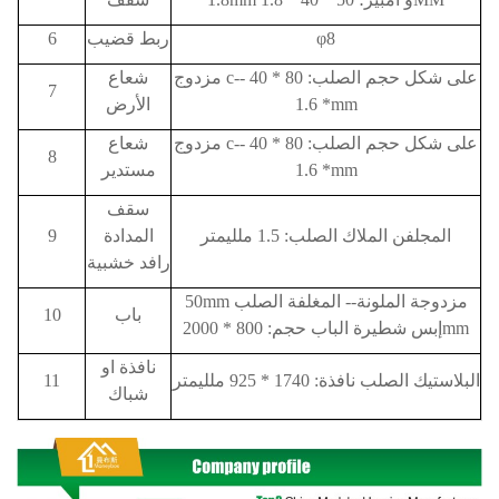
φ8
ربط قضيب
6
مزدوج c-- على شكل حجم الصلب: 80 * 40
شعاع
7
* 1.6mm
الأرض
مزدوج c-- على شكل حجم الصلب: 80 * 40
شعاع
8
* 1.6mm
مستدير
سقف
المجلفن الملاك الصلب: 1.5 ملليمتر
المدادة
9
رافد خشبية
50mm مزدوجة الملونة-- المغلفة الصلب
باب
10
إبس شطيرة الباب حجم: 800 * 2000mm
نافذة او
البلاستيك الصلب نافذة: 1740 * 925 ملليمتر
11
شباك