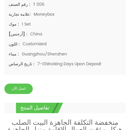
T 006
رقم الصنف :
Moneybox
علامة تجارية:
1 Set
موك :
China
[أرجنس] :
Customized
اللون :
Guangzhou/Shenzhen
ميناء :
7-10Working Days Upon Deposit
تاريخ الرصاص :
اتصل الآن
تفاصيل المنتج
منخفضة التكلفة الجاهزة البيت الصلب
هيكل مؤقت العمال الإقامة منزل الجاهزة