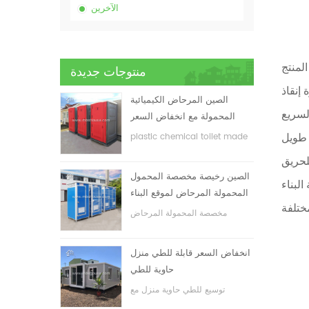
الآخرين
منتوجات جديدة
الصين المرحاض الكيميائية
المحمولة مع انخفاض السعر
plastic chemical toilet made
in China
الصين رخيصة مخصصة المحمول
المحمولة المرحاض لموقع البناء
مخصصة المحمولة المرحاض
المحمول لموقع البناء
انخفاض السعر قابلة للطي منزل
حاوية للطي
توسيع للطي حاوية منزل مع
انخفاض السعر