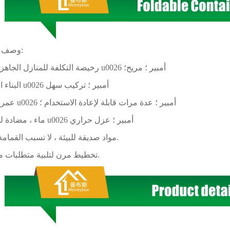
وصف المنتج:
رخيصة التكلفة للمنازل الجاهزة إنقاذ u0026 أمبير ؛ مريح؛
البناء السريع u0026 أمبير ؛ تركيب سهل
عمر طويل u0026 أمبير ؛ عدة مرات قابلة لإعادة الاستخدام ؛
ماء ، مضادة للحريق u0026 أمبير ؛ عزل حراري
مواد صديقة للبيئة ، لا تسبب القمامة البناء.
تخطيط مرن لتلبية متطلبات مختلفة.