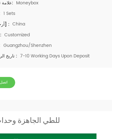
Moneybox
علامة تجارية:
1 Sets
م
China
[أرجنس] :
Customized
اللو
Guangzhou/Shenzhen
مي
7-10 Working Days Upon Deposit
تاريخ الرصاص :
اتصل 
للطي الجاهزة وحدات 