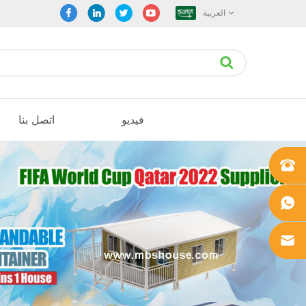
العربية
فيديو
اتصل بنا
+861862
0106756
+861862
0106756
sales@