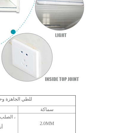
للطي الجاهزة وحد
سماكة
8 # c الصلب ، أنبوب مربع ، زاوية الحديد ،
2.0MM
أن