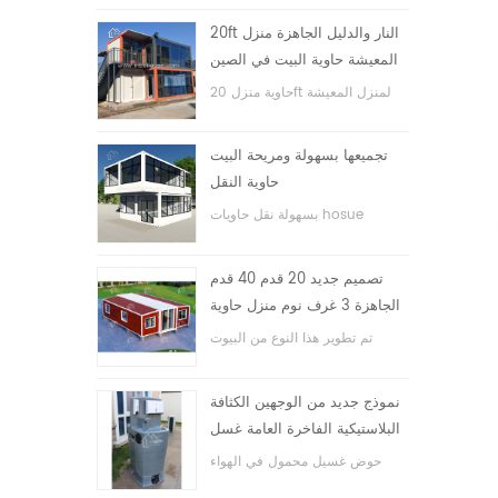
20ft النار والدليل الجاهزة منزل
المعيشة حاوية البيت في الصين
حاوية منزل 20ft لمنزل المعيشة
تجميعها بسهولة ومريحة البيت
حاوية النقل
بسهولة نقل حاويات hosue
تصميم جديد 20 قدم 40 قدم
الجاهزة 3 غرف نوم منزل حاوية
قابلة للتوسيع صغيرة
تم تطوير هذا النوع من البيوت
الحاوية ، وينقسم بيت الحاوية إلى
ثلاث غرف نوم وحمام واحد ونظام
نموذج جديد من الوجهين الكثافة
كهربائي.
البلاستيكية الفاخرة العامة غسل
اليد حوض الحمام
حوض غسيل محمول في الهواء
الطلق hdpe للحدائق والمدارس