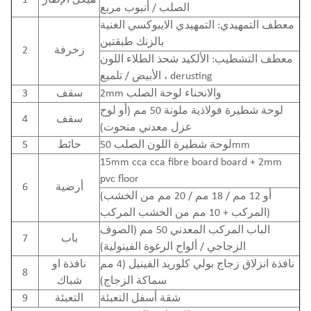
الصلب / أنبوب مربع
معطف التمهيدي: التمهيدي الايبوكسي الغنية
بالزنك طبقتين
زخرفة
2
معطف التشطيب: الألكيد شحذ الطلاء اللون
الأبيض / تلميع ، derusting
2mm والانحناء لوحة الصلب
سقف
3
لوحة شطيرة فولاذية ملونة 50 مم (أو لوح
سقف
4
عزل معدني منحوت)
لوحة شطيرة اللون الصلب 50mm
حائط
5
15mm cca cca fibre board board + 2mm
pvc floor
أرضية
6
(أو 12 مم / 18 مم / 20 مم من الخشب
المركب + 10 مم من الخشب المركب)
الباب المركب المعدني 50 مم (الصوف
باب
7
الزجاجي / ألواح الرغوة الفينولية)
نافذة انزلاق زجاج بولي كلوريد الفينيل (4 مم
نافذة او
8
سماكة الزجاج)
شباك
شقة أسفل التعبئة
التعبئة
9