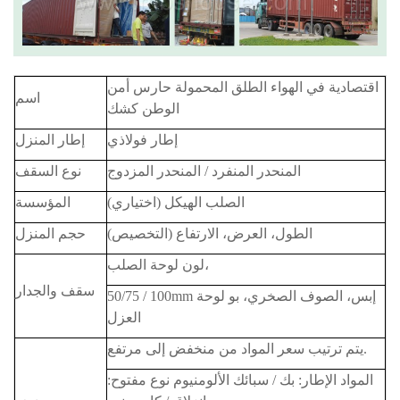
اقتصادية في الهواء الطلق المحمولة حارس أمن
اسم
الوطن كشك
إطار فولاذي
إطار المنزل
المنحدر المنفرد / المنحدر المزدوج
نوع السقف
الصلب الهيكل (اختياري)
المؤسسة
الطول، العرض، الارتفاع (التخصيص)
حجم المنزل
لون لوحة الصلب،
سقف والجدار
50/75 / 100mm إبس، الصوف الصخري، بو لوحة
العزل
يتم ترتيب سعر المواد من منخفض إلى مرتفع.
المواد الإطار: بك / سبائك الألومنيوم نوع مفتوح: