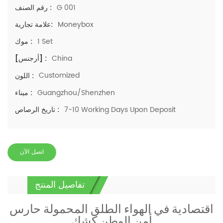
G 001
رقم الصنف :
Moneybox
علامة تجارية:
1 Set
موك :
China
[أرجنس] :
Customized
اللون :
Guangzhou/Shenzhen
ميناء :
7-10 Working Days Upon Deposit
تاريخ الرصاص :
اتصل الآن
تفاصيل المنتج
اقتصادية في الهواء الطلق المحمولة حارس
أمن الوطن كشك