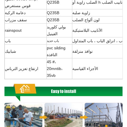
 الصلب أو أنابيب الصلب
Q235B
قوس مستعرض
زاوية صلبة
Q235B
دعامة الركبة
لون ألواح الصلب
Q235B
سقف مزراب
بولي كلوريد
الأنابيب البلاستيكية
rainspout
الفينيل
الباب ، انزلق
الباب ، باب المتداول
باب
باب حديد
pvc silding
نوافذ منزلقة
شبابيك
النافذة
45 #،
الأجزاء القياسية
20mntib،
ارتفاع تعزيز الترباس
35vb