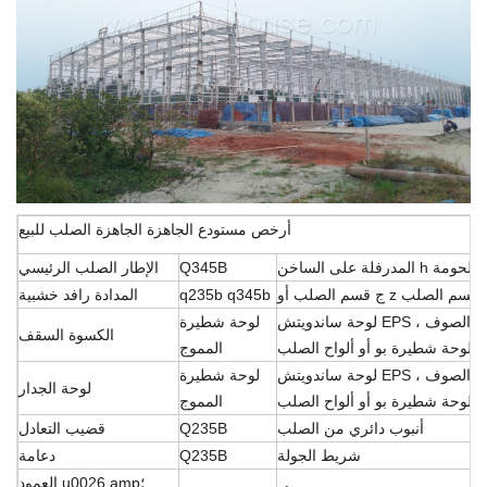
أرخص مستودع الجاهزة الجاهزة الصلب للبيع
Q345B
الإطار الصلب الرئيسي
ج قسم الصلب أو z قسم الصلب
q235b q345b
المدادة رافد خشبية
لوحة ساندويتش EPS ، لوحة ساندويتش الألياف الزجاجية ، لوحة ساندويتش الصوف
لوحة شطيرة
الكسوة السقف
ولوحة شطيرة بو أو ألواح الصلب
المموج
لوحة ساندويتش EPS ، لوحة ساندويتش الألياف الزجاجية ، لوحة ساندويتش الصوف
لوحة شطيرة
لوحة الجدار
ولوحة شطيرة بو أو ألواح الصلب
المموج
أنبوب دائري من الصلب
Q235B
قضيب التعادل
شريط الجولة
Q235B
دعامة
العمود u0026 amp؛